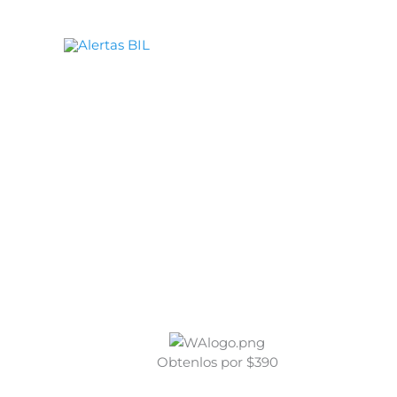
Ir
al
contenido
Obtenlos por $390