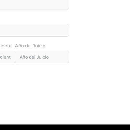
iente
Año del Juicio